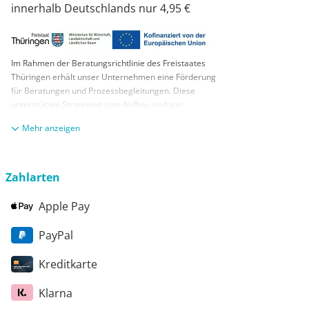
innerhalb Deutschlands nur 4,95 €
Im Rahmen der Beratungsrichtlinie des Freistaates
Thüringen erhält unser Unternehmen eine Förderung
für Beratungen und Prozessbegleitungen. Diese
unterstützen Strategien zum Aufbau und zur
nachhaltigen positiven Entwicklung und Sicherung von
anzeigen
KMUs. Die daraus resultierenden Ergebnisse und
Handlungsempfehlungen werden in einem
Beratungsbericht festgehalten. Die Förderung erfolgt
aus Mitteln des Europäischen Sozialfonds Plus und
Zahlarten
aus Mitteln des Freistaats Thüringen
Apple Pay
PayPal
Kreditkarte
Klarna