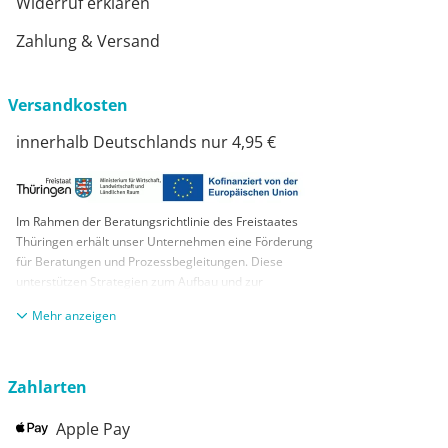
Widerruf erklären
Zahlung & Versand
Versandkosten
innerhalb Deutschlands nur 4,95 €
Im Rahmen der Beratungsrichtlinie des Freistaates
Thüringen erhält unser Unternehmen eine Förderung
für Beratungen und Prozessbegleitungen. Diese
unterstützen Strategien zum Aufbau und zur
nachhaltigen positiven Entwicklung und Sicherung von
anzeigen
KMUs. Die daraus resultierenden Ergebnisse und
Handlungsempfehlungen werden in einem
Beratungsbericht festgehalten. Die Förderung erfolgt
aus Mitteln des Europäischen Sozialfonds Plus und
Zahlarten
aus Mitteln des Freistaats Thüringen
Apple Pay