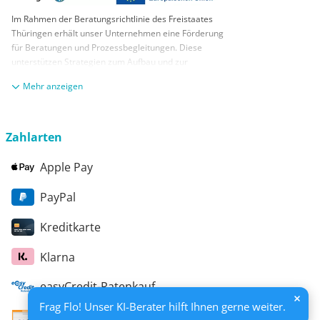
Im Rahmen der Beratungsrichtlinie des Freistaates
Thüringen erhält unser Unternehmen eine Förderung
für Beratungen und Prozessbegleitungen. Diese
unterstützen Strategien zum Aufbau und zur
nachhaltigen positiven Entwicklung und Sicherung von
anzeigen
KMUs. Die daraus resultierenden Ergebnisse und
Handlungsempfehlungen werden in einem
Beratungsbericht festgehalten. Die Förderung erfolgt
aus Mitteln des Europäischen Sozialfonds Plus und
Zahlarten
aus Mitteln des Freistaats Thüringen
Apple Pay
PayPal
Kreditkarte
Klarna
easyCredit-Ratenkauf
Frag Flo! Unser KI-Berater hilft Ihnen gerne weiter.
Vorkasse