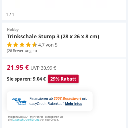
Pumpen
Magnetsteine
Pumpen
Aqua Scaping
D-D Aquarium Solution
Fischfutter selber machen
1
/
1
Aqua Illumination
Fischfutter Test
Schlauch
Zubehör
Schlauch
Deko
Hobby
Trinkschale Stump 3 (28 x 26 x 8 cm)
Alle Marken »
D & D Aquarien
4.7 von 5
Strömungspumpe
Thermometer
Zubehör
(28 Bewertungen)
CO2-Anlage Aquarium
Thermometer
UV-Filter
21,95 €
UVP
30,99 €
UV-Filter
Sie sparen: 9,04 €
29% Rabatt
Aquarium Filter
Finanzieren ab
200€ Bestellwert
mit
easyCredit-Ratenkauf.
Mehr Infos
Mess- und Regeltechnik
Mit dem Klick auf "Mehr Infos" akzeptieren Sie
die
Datenschutzerklärung
von easyCredit.