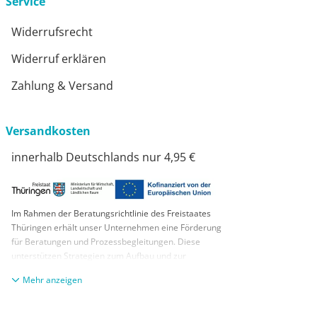
Service
Widerrufsrecht
Widerruf erklären
Zahlung & Versand
Versandkosten
innerhalb Deutschlands nur 4,95 €
Im Rahmen der Beratungsrichtlinie des Freistaates
Thüringen erhält unser Unternehmen eine Förderung
für Beratungen und Prozessbegleitungen. Diese
unterstützen Strategien zum Aufbau und zur
nachhaltigen positiven Entwicklung und Sicherung von
anzeigen
KMUs. Die daraus resultierenden Ergebnisse und
Handlungsempfehlungen werden in einem
Beratungsbericht festgehalten. Die Förderung erfolgt