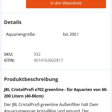
In den Warenkorb
Details
Aquariengröße:
bis 200 l
SKU:
932
GTIN:
4014162602817
Produktbeschreibung
JBL CristalProfi e702 greenline - für Aquarien von 60-
200 Litern (40-80cm)
Der JBL CristalProfi greenline Außenfilter hält Dein
Aquariumwasser kristallklar und gesund. Der