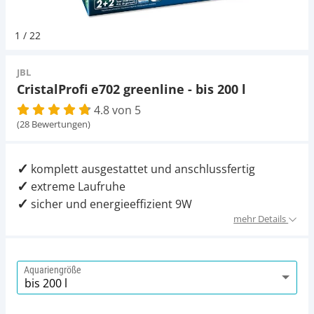
Pumpen
Magnetsteine
Pumpen
D-D Aquarium Solution
Fischfutter selber machen
1
/
22
Aqua Illumination
Fischfutter Test
Schlauch
Zubehör
Schlauch
JBL
CristalProfi e702 greenline - bis 200 l
Alle Marken »
D & D Aquarien
4.8 von 5
Strömungspumpe
Thermometer
(28 Bewertungen)
CO2-Anlage Aquarium
Thermometer
UV-Filter
komplett ausgestattet und anschlussfertig
extreme Laufruhe
UV-Filter
sicher und energieeffizient 9W
mehr Details
Aquarium Filter
Mess- und Regeltechnik
Aquariengröße