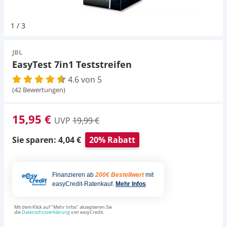
Pumpen
Magnetsteine
Pumpen
D-D Aquarium Solution
Fischfutter selber machen
1
/
3
Aqua Illumination
Fischfutter Test
Schlauch
Zubehör
Schlauch
JBL
EasyTest 7in1 Teststreifen
Alle Marken »
D & D Aquarien
4.6 von 5
Strömungspumpe
Thermometer
(42 Bewertungen)
CO2-Anlage Aquarium
Thermometer
UV-Filter
15,95 €
UVP
19,99 €
UV-Filter
Sie sparen: 4,04 €
20% Rabatt
Aquarium Filter
Finanzieren ab
200€ Bestellwert
mit
easyCredit-Ratenkauf.
Mehr Infos
Mess- und Regeltechnik
Mit dem Klick auf "Mehr Infos" akzeptieren Sie
die
Datenschutzerklärung
von easyCredit.