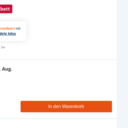
batt
stellwert
mit
Mehr Infos
 Sie
. Aug.
In den Warenkorb