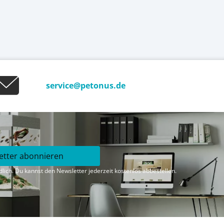
service@petonus.de
etter abonnieren
lich. Du kannst den Newsletter jederzeit kostenlos abbestellen.