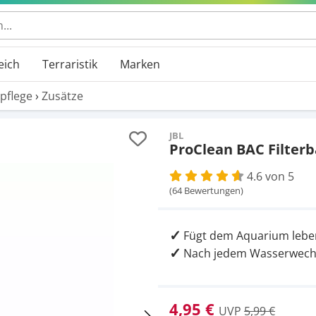
eich
Terraristik
Marken
pflege
›
Zusätze
JBL
ProClean BAC Filterb
4.6 von 5
(64 Bewertungen)
Fügt dem Aquarium lebens
Nach jedem Wasserwech
4,95 €
UVP
5,99 €