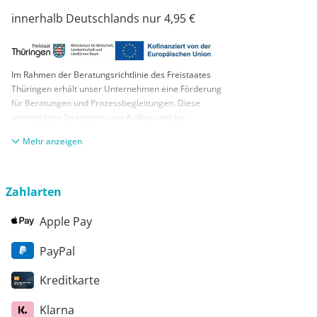
innerhalb Deutschlands nur 4,95 €
Im Rahmen der Beratungsrichtlinie des Freistaates
Thüringen erhält unser Unternehmen eine Förderung
für Beratungen und Prozessbegleitungen. Diese
unterstützen Strategien zum Aufbau und zur
nachhaltigen positiven Entwicklung und Sicherung von
anzeigen
KMUs. Die daraus resultierenden Ergebnisse und
Handlungsempfehlungen werden in einem
Beratungsbericht festgehalten. Die Förderung erfolgt
aus Mitteln des Europäischen Sozialfonds Plus und
Zahlarten
aus Mitteln des Freistaats Thüringen
Apple Pay
PayPal
Kreditkarte
Klarna