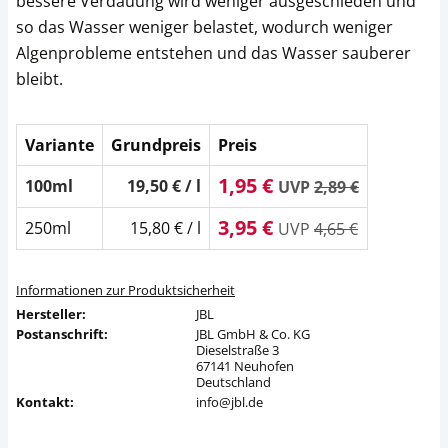
bessere Verdauung wird weniger ausgeschieden und
so das Wasser weniger belastet, wodurch weniger
Algenprobleme entstehen und das Wasser sauberer
bleibt.
Variante
Grundpreis
Preis
1,95 €
100ml
19,50 € / l
UVP
2,89 €
3,95 €
250ml
15,80 € / l
UVP
4,65 €
Informationen zur Produktsicherheit
Hersteller:
JBL
Postanschrift:
JBL GmbH & Co. KG
Dieselstraße 3
67141 Neuhofen
Deutschland
Kontakt:
info@jbl.de