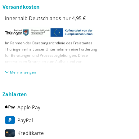
Versandkosten
innerhalb Deutschlands nur 4,95 €
Im Rahmen der Beratungsrichtlinie des Freistaates
Thüringen erhält unser Unternehmen eine Förderung
für Beratungen und Prozessbegleitungen. Diese
unterstützen Strategien zum Aufbau und zur
nachhaltigen positiven Entwicklung und Sicherung von
anzeigen
KMUs. Die daraus resultierenden Ergebnisse und
Handlungsempfehlungen werden in einem
Beratungsbericht festgehalten. Die Förderung erfolgt
aus Mitteln des Europäischen Sozialfonds Plus und
Zahlarten
aus Mitteln des Freistaats Thüringen
Apple Pay
PayPal
Kreditkarte