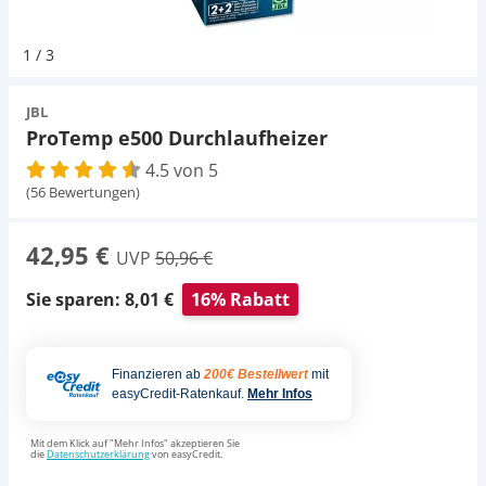
Pumpen
Magnetsteine
D-D Aquarium Solution
Fischfutter selber machen
1
/
3
Aqua Illumination
Fischfutter Test
Schlauch
Zubehör
JBL
ProTemp e500 Durchlaufheizer
Alle Marken »
D & D Aquarien
4.5 von 5
Strömungspumpe
(56 Bewertungen)
CO2-Anlage Aquarium
Thermometer
42,95 €
UVP
50,96 €
UV-Filter
Sie sparen: 8,01 €
16% Rabatt
Aquarium Filter
Finanzieren ab
200€ Bestellwert
mit
easyCredit-Ratenkauf.
Mehr Infos
Mess- und Regeltechnik
Mit dem Klick auf "Mehr Infos" akzeptieren Sie
die
Datenschutzerklärung
von easyCredit.