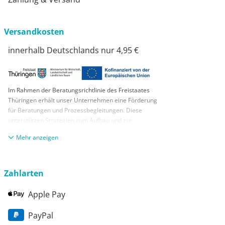
Versandkosten
innerhalb Deutschlands nur 4,95 €
Im Rahmen der Beratungsrichtlinie des Freistaates
Thüringen erhält unser Unternehmen eine Förderung
für Beratungen und Prozessbegleitungen. Diese
unterstützen Strategien zum Aufbau und zur
nachhaltigen positiven Entwicklung und Sicherung von
anzeigen
KMUs. Die daraus resultierenden Ergebnisse und
Handlungsempfehlungen werden in einem
Beratungsbericht festgehalten. Die Förderung erfolgt
aus Mitteln des Europäischen Sozialfonds Plus und
Zahlarten
aus Mitteln des Freistaats Thüringen
Apple Pay
PayPal