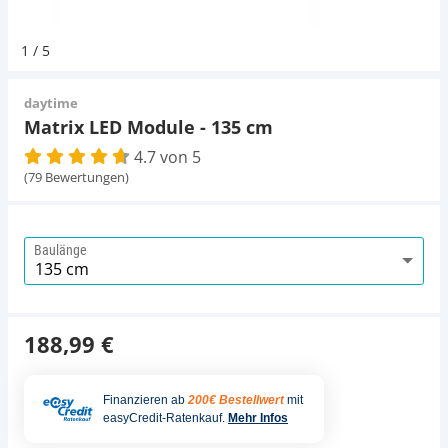
Pumpen
Aqua Scaping
D-D Aquarium Solution
Fischfutter selber machen
1
/
5
Aqua Illumination
Fischfutter Test
Schlauch
Deko
daytime
Matrix LED Module - 135 cm
Alle Marken »
D & D Aquarien
4.7 von 5
Thermometer
Zubehör
(79 Bewertungen)
CO2-Anlage Aquarium
UV-Filter
Baulänge
188,99 €
Finanzieren ab
200€ Bestellwert
mit
easyCredit-Ratenkauf.
Mehr Infos