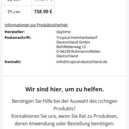
158,99 €
75 cm
163,99 €
85 cm
Informationen zur Produktsicherheit
Hersteller:
daytime
168,99 €
Postanschrift:
95 cm
Tropical Heimtierbedarf
Deutschland GmbH
Bühlfelderweg 12
173,99 €
105 cm
D-94239 Ruhmannsfelden
Deutschland
Kontakt:
info@tropical-deutschland.de
178,99 €
115 cm
183,99 €
125 cm
Wir sind hier, um zu helfen.
188,99 €
135 cm
Benötigen Sie Hilfe bei der Auswahl des richtigen
193,99 €
145 cm
Produkts?
213,99 €
155 cm
Kontaktieren Sie uns, wenn Sie Rat zu Produkten,
deren Anwendung oder Bestellung benötigen.
218,99 €
165 cm