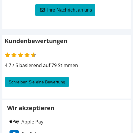
Ihre Nachricht an uns
218,99 €
175 cm
223,99 €
185 cm
233,99 €
195 cm
Kundenbewertungen
4.7 / 5 basierend auf 79 Stimmen
Schreiben Sie eine Bewertung
Wir akzeptieren
Apple Pay