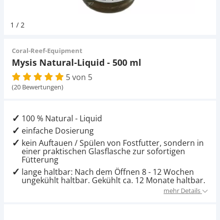
Pumpen
Pumpen
Aqua Scaping
D-D Aquarium Solution
Fischfutter selber machen
1
/
2
Aqua Illumination
Fischfutter Test
Schlauch
Schlauch
Deko
Coral-Reef-Equipment
Mysis Natural-Liquid - 500 ml
Alle Marken »
D & D Aquarien
5 von 5
Strömungspumpe
Thermometer
Zubehör
(20 Bewertungen)
CO2-Anlage Aquarium
Thermometer
UV-Filter
100 % Natural - Liquid
einfache Dosierung
UV-Filter
kein Auftauen / Spülen von Fostfutter, sondern in
einer praktischen Glasflasche zur sofortigen
Fütterung
Aquarium Filter
lange haltbar: Nach dem Öffnen 8 - 12 Wochen
ungekühlt haltbar. Gekühlt ca. 12 Monate haltbar.
Mess- und Regeltechnik
mehr Details