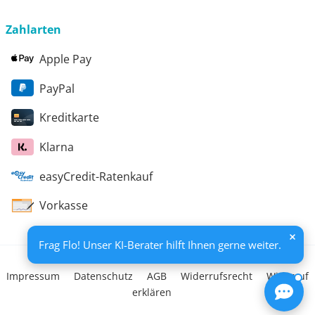
Beratungsbericht festgehalten. Die Förderung erfolgt
aus Mitteln des Europäischen Sozialfonds Plus und
Zahlarten
aus Mitteln des Freistaats Thüringen
Apple Pay
PayPal
Kreditkarte
Klarna
easyCredit-Ratenkauf
Vorkasse
Frag Flo! Unser KI-Berater hilft Ihnen gerne weiter.
Impressum
Datenschutz
AGB
Widerrufsrecht
Widerruf
erklären