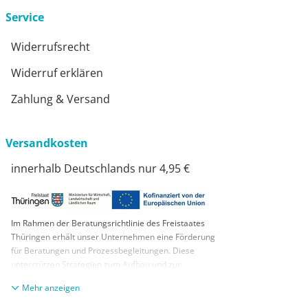
Service
Widerrufsrecht
Widerruf erklären
Zahlung & Versand
Versandkosten
innerhalb Deutschlands nur 4,95 €
Im Rahmen der Beratungsrichtlinie des Freistaates
Thüringen erhält unser Unternehmen eine Förderung
für Beratungen und Prozessbegleitungen. Diese
unterstützen Strategien zum Aufbau und zur
nachhaltigen positiven Entwicklung und Sicherung von
anzeigen
KMUs. Die daraus resultierenden Ergebnisse und
Handlungsempfehlungen werden in einem