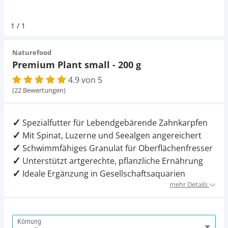
Pumpen
Magnetsteine
Pumpen
D-D Aquarium Solution
Fischfutter selber machen
1
/
1
Aqua Illumination
Fischfutter Test
Schlauch
Zubehör
Schlauch
Naturefood
Premium Plant small - 200 g
Alle Marken »
D & D Aquarien
4.9 von 5
Strömungspumpe
Thermometer
(22 Bewertungen)
CO2-Anlage Aquarium
Thermometer
UV-Filter
Spezialfutter für Lebendgebärende Zahnkarpfen
Mit Spinat, Luzerne und Seealgen angereichert
UV-Filter
Schwimmfähiges Granulat für Oberflächenfresser
Unterstützt artgerechte, pflanzliche Ernährung
Aquarium Filter
Ideale Ergänzung in Gesellschaftsaquarien
mehr Details
Mess- und Regeltechnik
Körnung