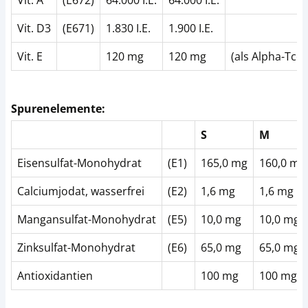
Vit. A
(E672)
64.000 I.E.
64.000 I.E.
Vit. D3
(E671)
1.830 I.E.
1.900 I.E.
Vit. E
120 mg
120 mg
(als Alpha-Tco
Spurenelemente:
S
M
Eisensulfat-Monohydrat
(E1)
165,0 mg
160,0 mg
Calciumjodat, wasserfrei
(E2)
1,6 mg
1,6 mg
Mangansulfat-Monohydrat
(E5)
10,0 mg
10,0 mg
Zinksulfat-Monohydrat
(E6)
65,0 mg
65,0 mg
Antioxidantien
100 mg
100 mg