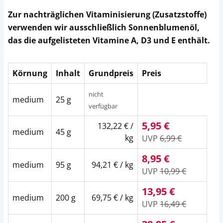
Zur nachträglichen Vitaminisierung (Zusatzstoffe)
verwenden wir ausschließlich Sonnenblumenöl,
das die aufgelisteten Vitamine A, D3 und E enthält.
Körnung
Inhalt
Grundpreis
Preis
nicht
medium
25 g
verfügbar
5,95 €
132,22 € /
medium
45 g
kg
UVP
6,99 €
8,95 €
medium
95 g
94,21 € / kg
UVP
10,99 €
13,95 €
medium
200 g
69,75 € / kg
UVP
16,49 €