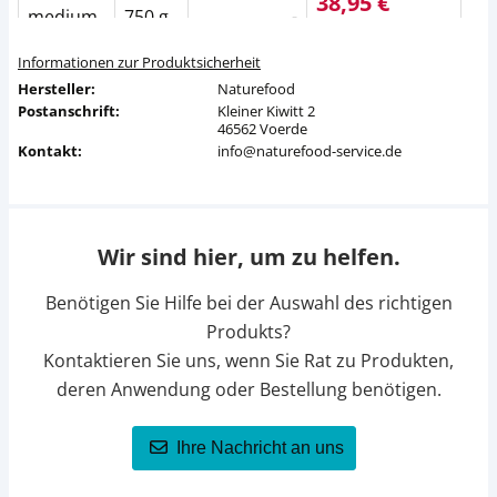
38,95 €
medium
750 g
-
UVP
45,99 €
Informationen zur Produktsicherheit
nicht
medium
800 g
Hersteller:
Naturefood
verfügbar
Postanschrift:
Kleiner Kiwitt 2
46562 Voerde
3,95 €
158,00 € /
Kontakt:
info@naturefood-service.de
small
25 g
kg
UVP
5,10 €
5,95 €
132,22 € /
small
45 g
kg
UVP
6,99 €
Wir sind hier, um zu helfen.
8,95 €
Benötigen Sie Hilfe bei der Auswahl des richtigen
small
95 g
94,21 € / kg
UVP
10,99 €
Produkts?
Kontaktieren Sie uns, wenn Sie Rat zu Produkten,
13,95 €
small
200 g
69,75 € / kg
deren Anwendung oder Bestellung benötigen.
UVP
16,49 €
nicht
Ihre Nachricht an uns
small
750 g
verfügbar