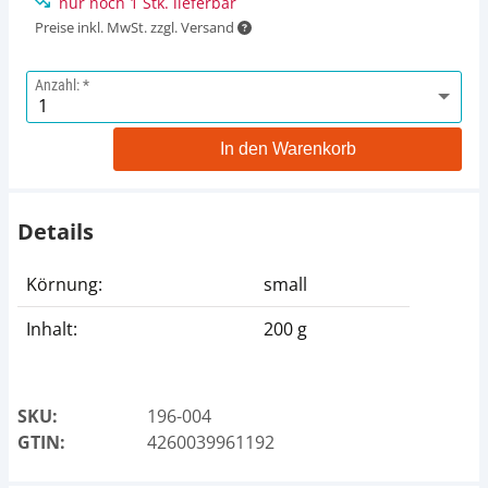
nur noch 1 Stk. lieferbar
Preise inkl. MwSt. zzgl. Versand
Anzahl:
In den Warenkorb
Details
Körnung:
small
Inhalt:
200 g
SKU:
196-004
GTIN:
4260039961192