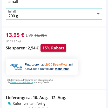
Inhalt
13,95 €
UVP
16,49 €
(69,75 € / kg)
Sie sparen: 2,54 €
15% Rabatt
Finanzieren ab
200€ Bestellwert
mit
easyCredit-Ratenkauf.
Mehr Infos
Mit dem Klick auf "Mehr Infos" akzeptieren Sie
die
Datenschutzerklärung
von easyCredit.
Lieferung: ca.
10. Aug. - 12. Aug.
Sofort versandfertig