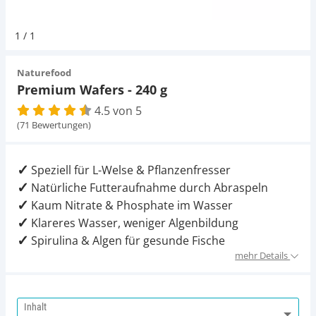
Pumpen
Magnetsteine
Pumpen
D-D Aquarium Solution
Fischfutter selber machen
1
/
1
Aqua Illumination
Fischfutter Test
Schlauch
Zubehör
Schlauch
Naturefood
Premium Wafers - 240 g
Alle Marken »
D & D Aquarien
4.5 von 5
Strömungspumpe
Thermometer
(71 Bewertungen)
CO2-Anlage Aquarium
Thermometer
UV-Filter
Speziell für L-Welse & Pflanzenfresser
Natürliche Futteraufnahme durch Abraspeln
UV-Filter
Kaum Nitrate & Phosphate im Wasser
Klareres Wasser, weniger Algenbildung
Aquarium Filter
Spirulina & Algen für gesunde Fische
mehr Details
Mess- und Regeltechnik
Inhalt