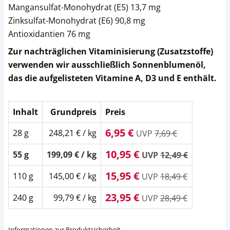
Mangansulfat-Monohydrat (E5) 13,7 mg
Zinksulfat-Monohydrat (E6) 90,8 mg
Antioxidantien 76 mg
Zur nachträglichen Vitaminisierung (Zusatzstoffe)
verwenden wir ausschließlich Sonnenblumenöl,
das die aufgelisteten Vitamine A, D3 und E enthält.
Inhalt
Grundpreis
Preis
6,95 €
28 g
248,21 € / kg
UVP
7,69 €
10,95 €
55 g
199,09 € / kg
UVP
12,49 €
15,95 €
110 g
145,00 € / kg
UVP
18,49 €
23,95 €
240 g
99,79 € / kg
UVP
28,49 €
Informationen zur Produktsicherheit