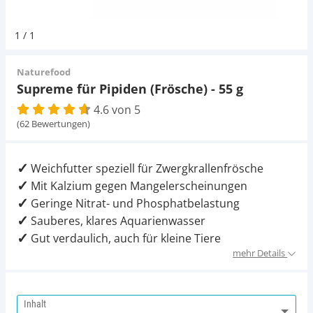
Pumpen
Magnetsteine
Pumpen
D-D Aquarium Solution
Fischfutter selber machen
1
/
1
Aqua Illumination
Fischfutter Test
Schlauch
Zubehör
Schlauch
Naturefood
Supreme für Pipiden (Frösche) - 55 g
Alle Marken »
D & D Aquarien
4.6 von 5
Strömungspumpe
Thermometer
(62 Bewertungen)
CO2-Anlage Aquarium
Thermometer
UV-Filter
Weichfutter speziell für Zwergkrallenfrösche
Mit Kalzium gegen Mangelerscheinungen
UV-Filter
Geringe Nitrat- und Phosphatbelastung
Sauberes, klares Aquarienwasser
Aquarium Filter
Gut verdaulich, auch für kleine Tiere
mehr Details
Mess- und Regeltechnik
Inhalt