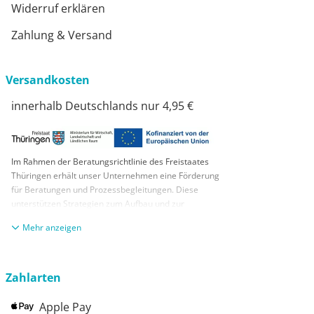
Widerruf erklären
Zahlung & Versand
Versandkosten
innerhalb Deutschlands nur 4,95 €
Im Rahmen der Beratungsrichtlinie des Freistaates
Thüringen erhält unser Unternehmen eine Förderung
für Beratungen und Prozessbegleitungen. Diese
unterstützen Strategien zum Aufbau und zur
nachhaltigen positiven Entwicklung und Sicherung von
anzeigen
KMUs. Die daraus resultierenden Ergebnisse und
Handlungsempfehlungen werden in einem
Beratungsbericht festgehalten. Die Förderung erfolgt
aus Mitteln des Europäischen Sozialfonds Plus und
Zahlarten
aus Mitteln des Freistaats Thüringen
Apple Pay