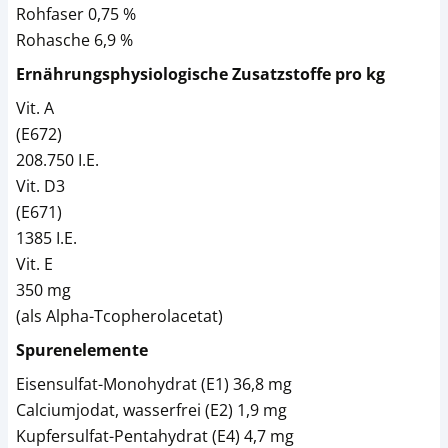
Rohfaser 0,75 %
Rohasche 6,9 %
Ernährungsphysiologische Zusatzstoffe pro kg
Vit. A
(E672)
208.750 I.E.
Vit. D3
(E671)
1385 I.E.
Vit. E
350 mg
(als Alpha-Tcopherolacetat)
Spurenelemente
Eisensulfat-Monohydrat (E1) 36,8 mg
Calciumjodat, wasserfrei (E2) 1,9 mg
Kupfersulfat-Pentahydrat (E4) 4,7 mg