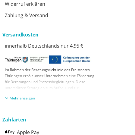
Widerruf erklären
Zahlung & Versand
Versandkosten
innerhalb Deutschlands nur 4,95 €
Im Rahmen der Beratungsrichtlinie des Freistaates
Thüringen erhält unser Unternehmen eine Förderung
für Beratungen und Prozessbegleitungen. Diese
unterstützen Strategien zum Aufbau und zur
nachhaltigen positiven Entwicklung und Sicherung von
anzeigen
KMUs. Die daraus resultierenden Ergebnisse und
Handlungsempfehlungen werden in einem
Beratungsbericht festgehalten. Die Förderung erfolgt
aus Mitteln des Europäischen Sozialfonds Plus und
Zahlarten
aus Mitteln des Freistaats Thüringen
Apple Pay