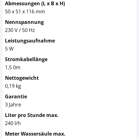
Abmessungen (L x B x H)
50 x 51 x 116 mm
Nennspannung
230 V / 50 Hz
Leistungsaufnahme
5 W
Stromkabellänge
1,5 0m
Nettogewicht
0,19 kg
Garantie
3 Jahre
Liter pro Stunde max.
240 l/h
Meter Wassersäule max.