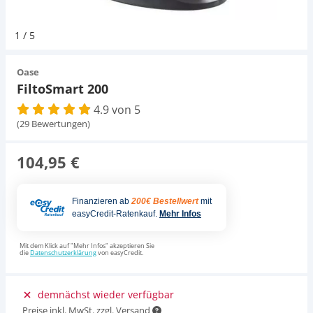
Pumpen
Magnetsteine
Pumpen
D-D Aquarium Solution
Fischfutter selber machen
1
/
5
Aqua Illumination
Fischfutter Test
Schlauch
Zubehör
Schlauch
Oase
FiltoSmart 200
Alle Marken »
D & D Aquarien
4.9 von 5
Strömungspumpe
Thermometer
(29 Bewertungen)
CO2-Anlage Aquarium
Thermometer
UV-Filter
104,95 €
UV-Filter
Finanzieren ab
200€ Bestellwert
mit
easyCredit-Ratenkauf.
Mehr Infos
Aquarium Filter
Mit dem Klick auf "Mehr Infos" akzeptieren Sie
die
Datenschutzerklärung
von easyCredit.
Mess- und Regeltechnik
demnächst wieder verfügbar
Preise inkl. MwSt. zzgl. Versand