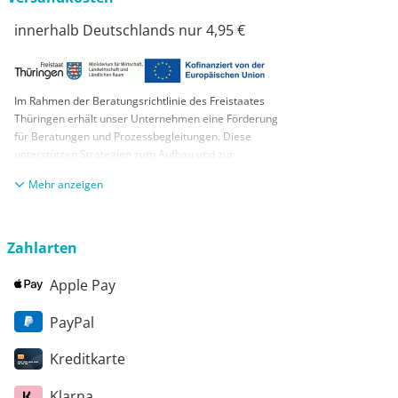
innerhalb Deutschlands nur 4,95 €
Im Rahmen der Beratungsrichtlinie des Freistaates
Thüringen erhält unser Unternehmen eine Förderung
für Beratungen und Prozessbegleitungen. Diese
unterstützen Strategien zum Aufbau und zur
nachhaltigen positiven Entwicklung und Sicherung von
anzeigen
KMUs. Die daraus resultierenden Ergebnisse und
Handlungsempfehlungen werden in einem
Beratungsbericht festgehalten. Die Förderung erfolgt
aus Mitteln des Europäischen Sozialfonds Plus und
Zahlarten
aus Mitteln des Freistaats Thüringen
Apple Pay
PayPal
Kreditkarte
Klarna