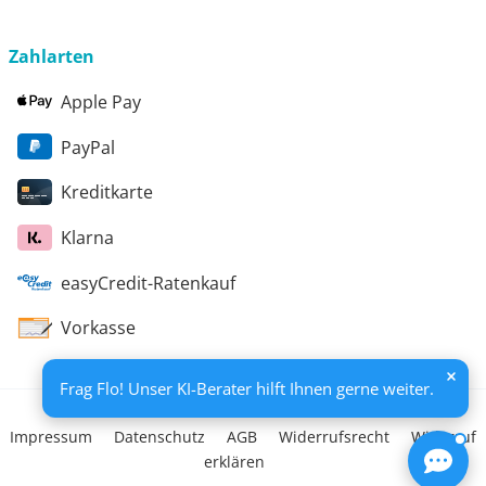
Handlungsempfehlungen werden in einem
Beratungsbericht festgehalten. Die Förderung erfolgt
aus Mitteln des Europäischen Sozialfonds Plus und
Zahlarten
aus Mitteln des Freistaats Thüringen
Apple Pay
PayPal
Kreditkarte
Klarna
easyCredit-Ratenkauf
Vorkasse
Frag Flo! Unser KI-Berater hilft Ihnen gerne weiter.
Impressum
Datenschutz
AGB
Widerrufsrecht
Widerruf
erklären