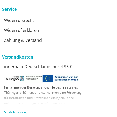
Service
Widerrufsrecht
Widerruf erklären
Zahlung & Versand
Versandkosten
innerhalb Deutschlands nur 4,95 €
Im Rahmen der Beratungsrichtlinie des Freistaates
Thüringen erhält unser Unternehmen eine Förderung
für Beratungen und Prozessbegleitungen. Diese
unterstützen Strategien zum Aufbau und zur
nachhaltigen positiven Entwicklung und Sicherung von
anzeigen
KMUs. Die daraus resultierenden Ergebnisse und