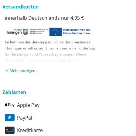
Versandkosten
innerhalb Deutschlands nur 4,95 €
Im Rahmen der Beratungsrichtlinie des Freistaates
Thüringen erhält unser Unternehmen eine Förderung
für Beratungen und Prozessbegleitungen. Diese
unterstützen Strategien zum Aufbau und zur
nachhaltigen positiven Entwicklung und Sicherung von
anzeigen
KMUs. Die daraus resultierenden Ergebnisse und
Handlungsempfehlungen werden in einem
Beratungsbericht festgehalten. Die Förderung erfolgt
aus Mitteln des Europäischen Sozialfonds Plus und
Zahlarten
aus Mitteln des Freistaats Thüringen
Apple Pay
PayPal
Kreditkarte