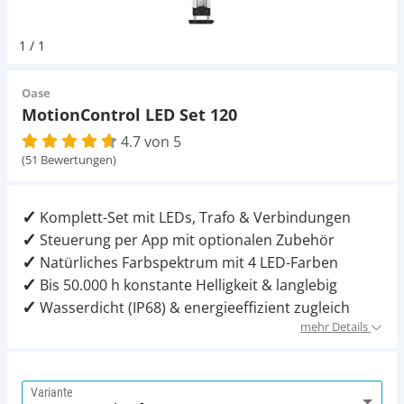
Pumpen
Magnetsteine
D-D Aquarium Solution
Fischfutter selber machen
1
/
1
Aqua Illumination
Fischfutter Test
Schlauch
Zubehör
Oase
MotionControl LED Set 120
Alle Marken »
D & D Aquarien
4.7 von 5
Strömungspumpe
(51 Bewertungen)
CO2-Anlage Aquarium
Thermometer
Komplett-Set mit LEDs, Trafo & Verbindungen
Steuerung per App mit optionalen Zubehör
UV-Filter
Natürliches Farbspektrum mit 4 LED-Farben
Bis 50.000 h konstante Helligkeit & langlebig
Aquarium Filter
Wasserdicht (IP68) & energieeffizient zugleich
mehr Details
Mess- und Regeltechnik
Variante