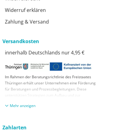
Widerruf erklären
Zahlung & Versand
Versandkosten
innerhalb Deutschlands nur 4,95 €
Im Rahmen der Beratungsrichtlinie des Freistaates
Thüringen erhält unser Unternehmen eine Förderung
für Beratungen und Prozessbegleitungen. Diese
unterstützen Strategien zum Aufbau und zur
nachhaltigen positiven Entwicklung und Sicherung von
anzeigen
KMUs. Die daraus resultierenden Ergebnisse und
Handlungsempfehlungen werden in einem
Beratungsbericht festgehalten. Die Förderung erfolgt
aus Mitteln des Europäischen Sozialfonds Plus und
Zahlarten
aus Mitteln des Freistaats Thüringen