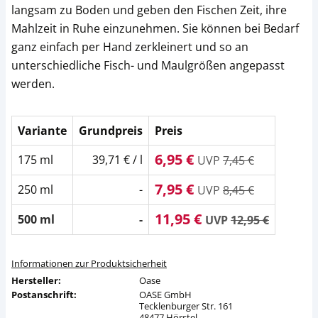
langsam zu Boden und geben den Fischen Zeit, ihre
Mahlzeit in Ruhe einzunehmen. Sie können bei Bedarf
ganz einfach per Hand zerkleinert und so an
unterschiedliche Fisch- und Maulgrößen angepasst
werden.
Variante
Grundpreis
Preis
6,95 €
175 ml
39,71 € / l
UVP
7,45 €
7,95 €
250 ml
-
UVP
8,45 €
11,95 €
500 ml
-
UVP
12,95 €
Informationen zur Produktsicherheit
Hersteller:
Oase
Postanschrift:
OASE GmbH
Tecklenburger Str. 161
48477 Hörstel