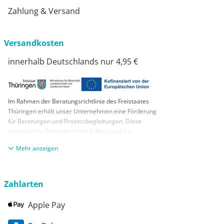
Zahlung & Versand
Versandkosten
innerhalb Deutschlands nur 4,95 €
Im Rahmen der Beratungsrichtlinie des Freistaates
Thüringen erhält unser Unternehmen eine Förderung
für Beratungen und Prozessbegleitungen. Diese
unterstützen Strategien zum Aufbau und zur
nachhaltigen positiven Entwicklung und Sicherung von
anzeigen
KMUs. Die daraus resultierenden Ergebnisse und
Handlungsempfehlungen werden in einem
Beratungsbericht festgehalten. Die Förderung erfolgt
aus Mitteln des Europäischen Sozialfonds Plus und
Zahlarten
aus Mitteln des Freistaats Thüringen
Apple Pay