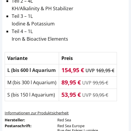
Teil 2 – 4L
KH/Alkalinity & PH Stabilizer
Teil 3 – 1L
Iodine & Potassium
Teil 4 – 1L
Iron & Bioactive Elements
Variante
Preis
154,95 €
L (bis 600 l Aquarium
UVP
169,95 €
89,95 €
M (bis 300 l Aquarium)
UVP
99,95 €
53,95 €
S (bis 150 l Aquarium)
UVP
59,95 €
Informationen zur Produktsicherheit
Hersteller:
Red Sea
Postanschrift:
Red Sea Europe
Rue des Frères Lumière