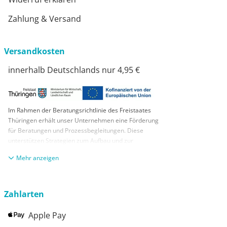
Zahlung & Versand
Versandkosten
innerhalb Deutschlands nur 4,95 €
Im Rahmen der Beratungsrichtlinie des Freistaates
Thüringen erhält unser Unternehmen eine Förderung
für Beratungen und Prozessbegleitungen. Diese
unterstützen Strategien zum Aufbau und zur
nachhaltigen positiven Entwicklung und Sicherung von
anzeigen
KMUs. Die daraus resultierenden Ergebnisse und
Handlungsempfehlungen werden in einem
Beratungsbericht festgehalten. Die Förderung erfolgt
aus Mitteln des Europäischen Sozialfonds Plus und
Zahlarten
aus Mitteln des Freistaats Thüringen
Apple Pay