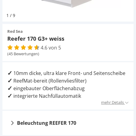
Pumpen
Pumpen
Aqua Scaping
D-D Aquarium Solution
Fischfutter selber machen
1
/
9
Aqua Illumination
Fischfutter Test
Schlauch
Schlauch
Deko
Red Sea
Reefer 170 G3+ weiss
Alle Marken »
D & D Aquarien
4.6 von 5
Strömungspumpe
Thermometer
Zubehör
(45 Bewertungen)
CO2-Anlage Aquarium
Thermometer
UV-Filter
10mm dicke, ultra klare Front- und Seitenscheibe
ReefMat-bereit (Rollenvliesfilter)
UV-Filter
eingebauter Oberflächenabzug
integrierte Nachfüllautomatik
Aquarium Filter
mehr Details
Mess- und Regeltechnik
Beleuchtung REEFER 170