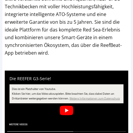
Technikbecken mit voller Hochleistungsfähigkeit,
integrierte intelligente ATO-Systeme und eine
erweiterte Garantie von bis zu 5 Jahren. Sie sind die
ideale Plattform für das komplette Red Sea-Erlebnis
und kombinieren unsere Smart-Geräte in einem
synchronisierten Ökosystem, das über die ReefBeat-
App betrieben wird.
Die REEFER G3-Serie!
Dies ist ein Platzhalter von Youtube.
Klicken Sie hier, um das Video abzuspielen.
Bitte beachten Sie, dass dabei Daten an
öffnet in 
Drittanbieter weitergegeben werden können.
Weitere Informationen zum Datenschutz