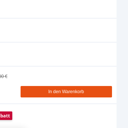
Red Sea ReefWave 45
309,95 €
UVP
345,00 €
Red Sea ReefDose 4
Dosierpumpen
359,95 €
UVP
399,00 €
00 €
In den Warenkorb
batt