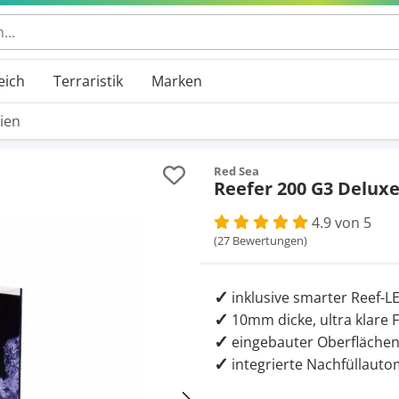
 durchsuchen
eich
Terraristik
Marken
ien
Red Sea
Reefer 200 G3 Deluxe
4.9 von 5
(27 Bewertungen)
inklusive smarter Reef-
10mm dicke, ultra klare 
eingebauter Oberfläche
integrierte Nachfüllauto