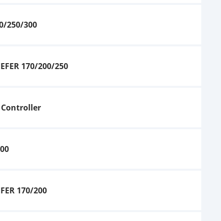
0/250/300
EFER 170/200/250
Controller
200
Red Sea Reefer DC
Skimmer 300
359,95 €
UVP
400,00 €
FER 170/200