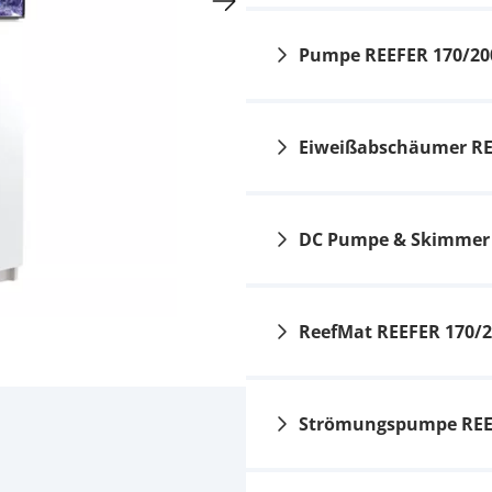
Pumpe REEFER 170/20
Eiweißabschäumer RE
DC Pumpe & Skimmer 
Red Sea ReefRun G2
DC-Pumpe - 6000
179,95 €
UVP
199,00 €
ReefMat REEFER 170/
Red Sea Reefer
Skimmer 300
294,95 €
UVP
329,00 €
Strömungspumpe REE
Red Sea ReefRun Dual
DC Pump Controller
159,95 €