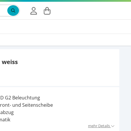
Suchbegriff eingeben, Vorschläge erscheinen wäh
 weiss
LED G2 Beleuchtung
Front- und Seitenscheibe
nabzug
matik
mehr Details