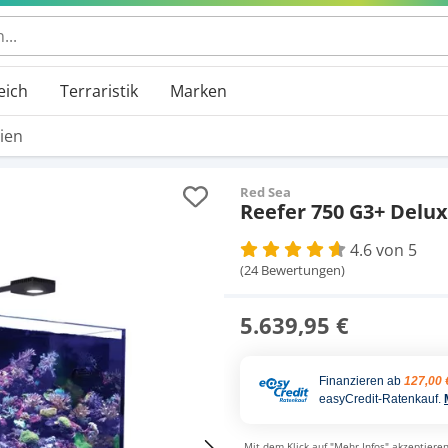
eich
Terraristik
Marken
ien
Red Sea
Reefer 750 G3+ Delux
4.6 von 5
(24 Bewertungen)
5.639,95 €
Finanzieren ab
127,00 
easyCredit-Ratenkauf.
Mit dem Klick auf "Mehr Infos" akzeptieren