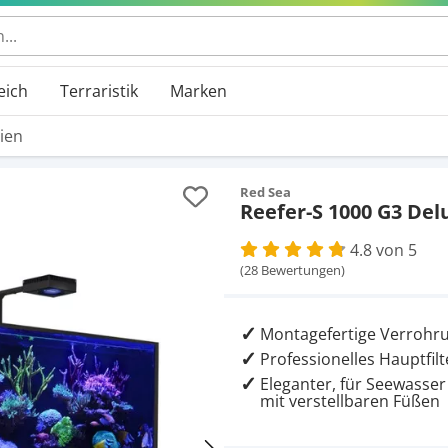
 durchsuchen
eich
Terraristik
Marken
ien
Red Sea
Reefer-S 1000 G3 De
4.8 von 5
(28 Bewertungen)
Montagefertige Verrohrun
Professionelles Hauptfi
Eleganter, für Seewasse
mit verstellbaren Füßen