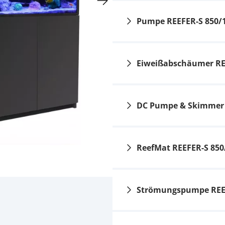
Pumpe REEFER-S 850/
Eiweißabschäumer RE
DC Pumpe & Skimmer 
Red Sea ReefRun G2
DC-Pumpe - 6000
179,95 €
UVP
199,00 €
ReefMat REEFER-S 850
Strömungspumpe REEF
Red Sea ReefRun Dual
DC Pump Controller
159,95 €