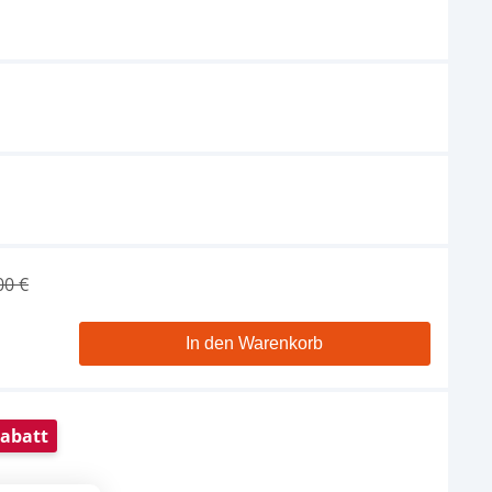
Red Sea ReefMat - bis
1200 l
349,95 €
UVP
389,00 €
Red Sea ReefDose 4
Dosierpumpen
359,95 €
UVP
399,00 €
00 €
In den Warenkorb
abatt