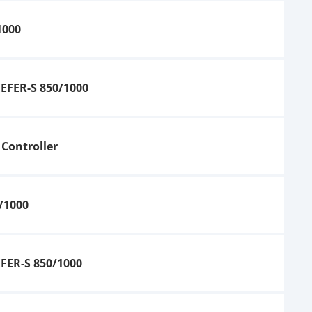
1000
EFER-S 850/1000
Controller
Red Sea ReefRun G2
DC-Pumpe - 8000
249,95 €
UVP
279,00 €
/1000
ER-S 850/1000