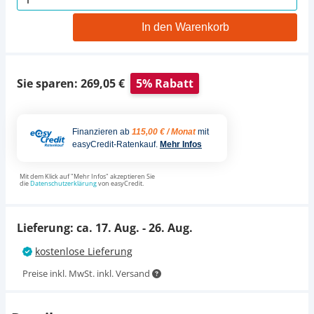
29,95 €
UVP
33,00 €
In den Warenkorb
Sie sparen: 269,05 €
5% Rabatt
Finanzieren ab
115,00 € / Monat
mit
easyCredit-Ratenkauf.
Mehr Infos
Mit dem Klick auf "Mehr Infos" akzeptieren Sie
die
Datenschutzerklärung
von easyCredit.
Lieferung: ca.
17. Aug. - 26. Aug.
kostenlose Lieferung
Preise inkl. MwSt. inkl. Versand