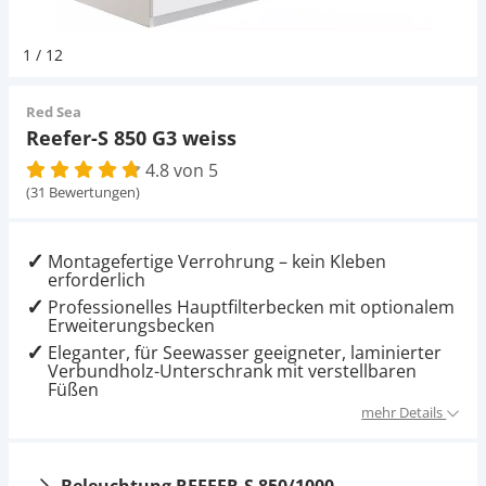
Pumpen
Pumpen
Aqua Scaping
D-D Aquarium Solution
Fischfutter selber machen
1
/
12
Aqua Illumination
Fischfutter Test
Schlauch
Schlauch
Deko
Red Sea
Reefer-S 850 G3 weiss
Alle Marken »
D & D Aquarien
4.8 von 5
Strömungspumpe
Thermometer
Zubehör
(31 Bewertungen)
CO2-Anlage Aquarium
Thermometer
UV-Filter
Montagefertige Verrohrung – kein Kleben
erforderlich
UV-Filter
Professionelles Hauptfilterbecken mit optionalem
Erweiterungsbecken
Eleganter, für Seewasser geeigneter, laminierter
Aquarium Filter
Verbundholz-Unterschrank mit verstellbaren
Füßen
Mess- und Regeltechnik
mehr Details