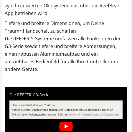
synchronisierten Ökosystem, das über die ReefBeat-
App betrieben wird.
Tiefere und breitere Dimensionen, um Deine
Traumrifflandschaft zu schaffen
Die REEFER-S-Systeme umfassen alle Funktionen der
G3-Serie sowie tiefere und breitere Abmessungen,
einen robusten Aluminiumaufbau und ein
ausziehbares Bedienfeld für alle Ihre Controller und
andere Geräte.
Die REEFER G3-Serie!
Dies ist ein Platzhalter von Youtube.
Klicken Sie hier, um das Video abzuspielen.
Bitte beachten Sie, dass dabei Daten an
Drittanbieter weitergegeben werden können.
Weitere Informationen zum Datenschutz