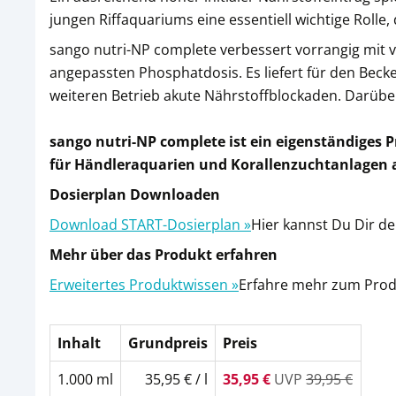
jungen Riffaquariums eine essentiell wichtige Roll
sango nutri-NP complete verbessert vorrangig mit vi
angepassten Phosphatdosis. Es liefert für den Becke
weiteren Betrieb akute Nährstoffblockaden. Darüber
sango nutri-NP complete ist ein eigenständiges
für Händleraquarien und Korallenzuchtanlagen al
Dosierplan Downloaden
öffnet in neuem Fens
Download START-Dosierplan »
Hier kannst Du Dir d
Mehr über das Produkt erfahren
öffnet in neuem Fenste
Erweitertes Produktwissen »
Erfahre mehr zum Prod
Inhalt
Grundpreis
Preis
1.000 ml
35,95 € / l
35,95 €
UVP
39,95 €