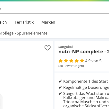
 durchsuchen
eich
Terraristik
Marken
rpflege
›
Spurenelemente
Sangokai
nutri-NP complete - 
4.9 von 5
(30 Bewertungen)
Komponente 1 des Start
Regelmäßige Dosierungen
Steigert das Wachstum u
Kalkrotalgen und Makroal
Tridacna Muscheln und s
organische Stickstoffve