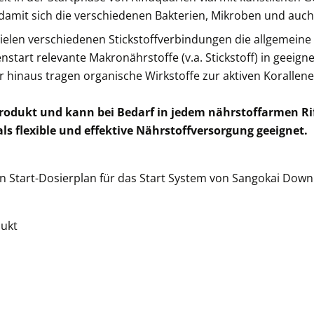
e, damit sich die verschiedenen Bakterien, Mikroben und auc
elen verschiedenen Stickstoffverbindungen die allgemeine S
nstart relevante Makronährstoffe (v.a. Stickstoff) in geei
 hinaus tragen organische Wirkstoffe zur aktiven Korallen
 Produkt und kann bei Bedarf in jedem nährstoffarmen
s flexible und effektive Nährstoffversorgung geeignet.
ter
en Start-Dosierplan für das Start System von Sangokai Dow
r
ukt