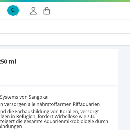
Suchbegriff eingeben, Vorschläge erscheinen wäh
250 ml
 Systems von Sangokai
 versorgen alle nährstoffarmen Riffaquarien
nd die Farbausbildung von Korallen, versorgt
gen in Refugien, fördert Wirbellose wie z.B.
teigert die gesamte Aquarienmikrobiologie durch
rbindungen