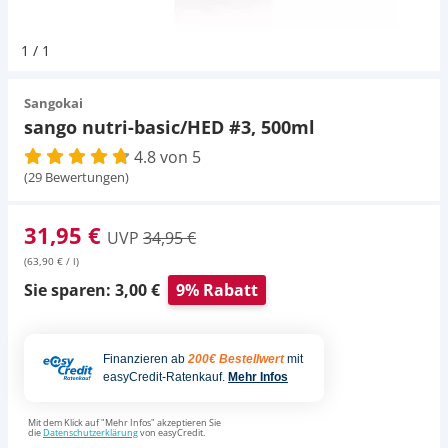
Pumpen
Pumpen
Aqua Scaping
D-D Aquarium Solution
Fischfutter selber machen
1
/
1
Aqua Illumination
Fischfutter Test
Schlauch
Schlauch
Deko
Sangokai
sango nutri-basic/HED #3, 500ml
Alle Marken »
D & D Aquarien
4.8 von 5
Strömungspumpe
Thermometer
Zubehör
(29 Bewertungen)
CO2-Anlage Aquarium
Thermometer
UV-Filter
31,95 €
UVP
34,95 €
(63,90 € / l)
UV-Filter
Sie sparen: 3,00 €
9% Rabatt
Aquarium Filter
Finanzieren ab
200€ Bestellwert
mit
Mess- und Regeltechnik
easyCredit-Ratenkauf.
Mehr Infos
Mit dem Klick auf "Mehr Infos" akzeptieren Sie
die
Datenschutzerklärung
von easyCredit.