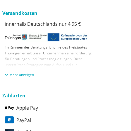
Versandkosten
innerhalb Deutschlands nur 4,95 €
Im Rahmen der Beratungsrichtlinie des Freistaates
Thüringen erhält unser Unternehmen eine Förderung
für Beratungen und Prozessbegleitungen. Diese
unterstützen Strategien zum Aufbau und zur
nachhaltigen positiven Entwicklung und Sicherung von
anzeigen
KMUs. Die daraus resultierenden Ergebnisse und
Handlungsempfehlungen werden in einem
Beratungsbericht festgehalten. Die Förderung erfolgt
aus Mitteln des Europäischen Sozialfonds Plus und
Zahlarten
aus Mitteln des Freistaats Thüringen
Apple Pay
PayPal