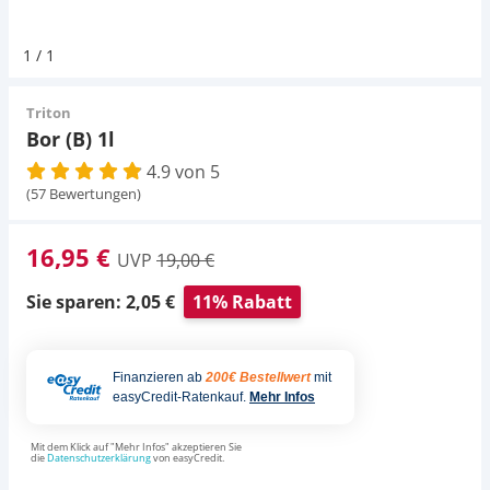
Pumpen
Pumpen
Aqua Scaping
D-D Aquarium Solution
Fischfutter selber machen
1
/
1
Aqua Illumination
Fischfutter Test
Schlauch
Schlauch
Deko
Triton
Bor (B) 1l
Alle Marken »
D & D Aquarien
4.9 von 5
Strömungspumpe
Thermometer
Zubehör
(57 Bewertungen)
CO2-Anlage Aquarium
Thermometer
UV-Filter
16,95 €
UVP
19,00 €
UV-Filter
Sie sparen: 2,05 €
11% Rabatt
Aquarium Filter
Finanzieren ab
200€ Bestellwert
mit
easyCredit-Ratenkauf.
Mehr Infos
Mess- und Regeltechnik
Mit dem Klick auf "Mehr Infos" akzeptieren Sie
die
Datenschutzerklärung
von easyCredit.