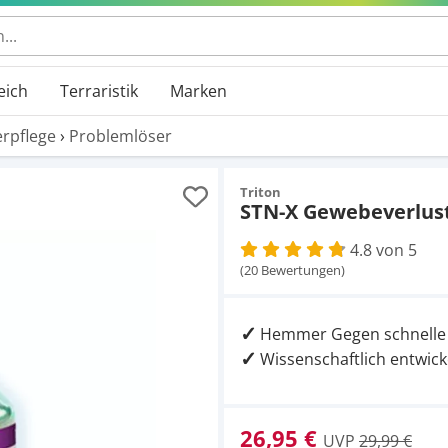
 durchsuchen
eich
Terraristik
Marken
rpflege
›
Problemlöser
Triton
STN-X Gewebeverlus
4.8 von 5
(20 Bewertungen)
Hemmer Gegen schnelle 
Wissenschaftlich entwick
26,95 €
UVP
29,99 €