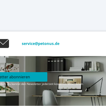
service@petonus.de
etter abonnieren
lich. Du kannst den Newsletter jederzeit kostenlos abbestellen.