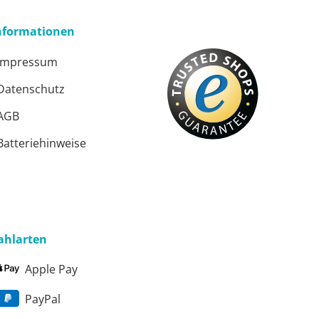
nformationen
Impressum
Datenschutz
AGB
ster
Batteriehinweise
ster
ahlarten
Apple Pay
PayPal