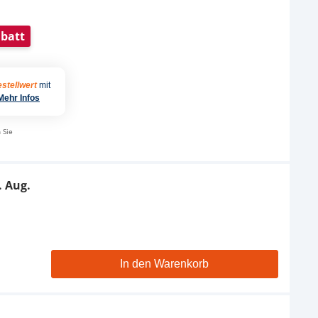
batt
stellwert
mit
Mehr Infos
 Sie
. Aug.
In den Warenkorb