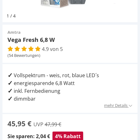
Pumpen
Magnetsteine
D-D Aquarium Solution
Fischfutter selber machen
1
/
4
Aqua Illumination
Fischfutter Test
Schlauch
Zubehör
Amtra
Vega Fresh 6,8 W
Alle Marken »
D & D Aquarien
4.9 von 5
Strömungspumpe
(54 Bewertungen)
CO2-Anlage Aquarium
Thermometer
Vollspektrum - weis, rot, blaue LED´s
energiesparende 6,8 Watt
UV-Filter
inkl. Fernbedienung
dimmbar
Aquarium Filter
mehr Details
Mess- und Regeltechnik
45,95 €
UVP
47,99 €
Sie sparen: 2,04 €
4% Rabatt