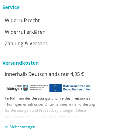
Service
Widerrufsrecht
Widerruf erklären
Zahlung & Versand
Versandkosten
innerhalb Deutschlands nur 4,95 €
Im Rahmen der Beratungsrichtlinie des Freistaates
Thüringen erhält unser Unternehmen eine Förderung
für Beratungen und Prozessbegleitungen. Diese
unterstützen Strategien zum Aufbau und zur
nachhaltigen positiven Entwicklung und Sicherung von
anzeigen
KMUs. Die daraus resultierenden Ergebnisse und
Handlungsempfehlungen werden in einem