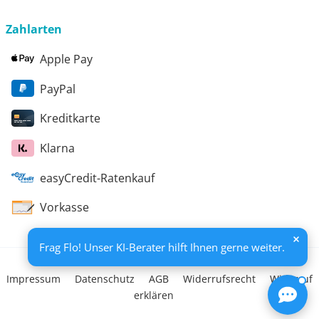
Beratungsbericht festgehalten. Die Förderung erfolgt
aus Mitteln des Europäischen Sozialfonds Plus und
Zahlarten
aus Mitteln des Freistaats Thüringen
Apple Pay
PayPal
Kreditkarte
Klarna
easyCredit-Ratenkauf
Vorkasse
Frag Flo! Unser KI-Berater hilft Ihnen gerne weiter.
Impressum
Datenschutz
AGB
Widerrufsrecht
Widerruf
erklären