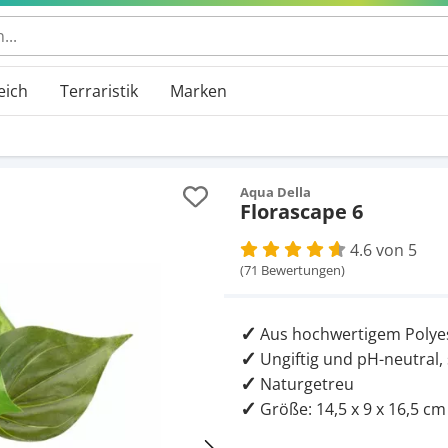
 durchsuchen
eich
Terraristik
Marken
Aqua Della
Florascape 6
4.6 von 5
(71 Bewertungen)
Aus hochwertigem Polye
Ungiftig und pH-neutral, 
Naturgetreu
Größe: 14,5 x 9 x 16,5 cm