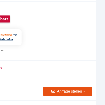
batt
stellwert
mit
Mehr Infos
 Sie
bar
Anfrage stellen »