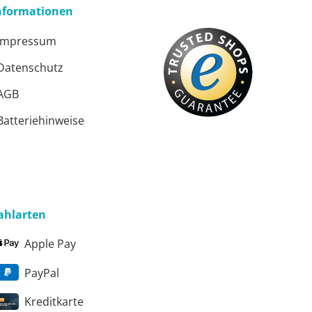
nformationen
Impressum
Datenschutz
AGB
ster
Batteriehinweise
ster
ahlarten
Apple Pay
PayPal
Kreditkarte