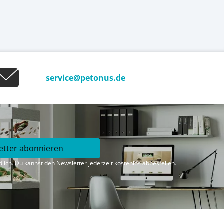
service@petonus.de
etter abonnieren
lich. Du kannst den Newsletter jederzeit kostenlos abbestellen.