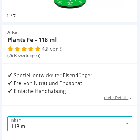
Pumpen
Magnetsteine
Pumpen
D-D Aquarium Solution
Fischfutter selber machen
1
/
7
Aqua Illumination
Fischfutter Test
Schlauch
Zubehör
Schlauch
Arka
Plants Fe - 118 ml
Alle Marken »
D & D Aquarien
4.8 von 5
Strömungspumpe
Thermometer
(76 Bewertungen)
CO2-Anlage Aquarium
Thermometer
UV-Filter
Speziell entwickelter Eisendünger
Frei von Nitrat und Phosphat
UV-Filter
Einfache Handhabung
mehr Details
Aquarium Filter
Mess- und Regeltechnik
Inhalt