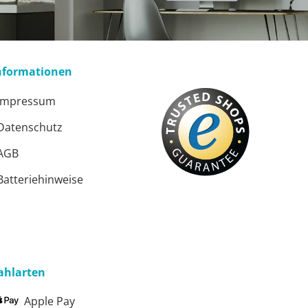
nformationen
Impressum
Datenschutz
AGB
ster
Batteriehinweise
ster
ahlarten
Apple Pay