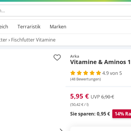
 durchsuchen
eich
Terraristik
Marken
tter
›
Fischfutter Vitamine
Arka
Vitamine & Aminos 
4.9 von 5
(48 Bewertungen)
5,95 €
UVP
6,90 €
(50,42 € / l)
Sie sparen: 0,95 €
14% Ra