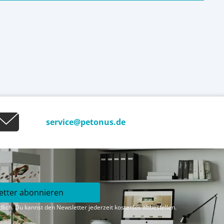
service@petonus.de
etter abonnieren
lich. Du kannst den Newsletter jederzeit kostenlos abbestellen.