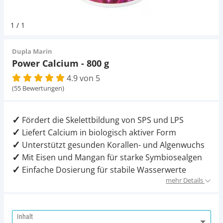
Pumpen
Pumpen
Aqua Scaping
D-D Aquarium Solution
Fischfutter selber machen
1
/
1
Aqua Illumination
Fischfutter Test
Schlauch
Schlauch
Deko
Dupla Marin
Power Calcium - 800 g
Alle Marken »
D & D Aquarien
4.9 von 5
Strömungspumpe
Thermometer
Zubehör
(55 Bewertungen)
CO2-Anlage Aquarium
Thermometer
UV-Filter
Fördert die Skelettbildung von SPS und LPS
Liefert Calcium in biologisch aktiver Form
UV-Filter
Unterstützt gesunden Korallen- und Algenwuchs
Mit Eisen und Mangan für starke Symbiosealgen
Aquarium Filter
Einfache Dosierung für stabile Wasserwerte
mehr Details
Mess- und Regeltechnik
Inhalt