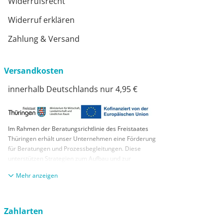
Widerrufsrecht
Widerruf erklären
Zahlung & Versand
Versandkosten
innerhalb Deutschlands nur 4,95 €
Im Rahmen der Beratungsrichtlinie des Freistaates
Thüringen erhält unser Unternehmen eine Förderung
für Beratungen und Prozessbegleitungen. Diese
unterstützen Strategien zum Aufbau und zur
nachhaltigen positiven Entwicklung und Sicherung von
anzeigen
KMUs. Die daraus resultierenden Ergebnisse und
Handlungsempfehlungen werden in einem
Beratungsbericht festgehalten. Die Förderung erfolgt
aus Mitteln des Europäischen Sozialfonds Plus und
Zahlarten
aus Mitteln des Freistaats Thüringen