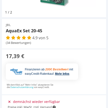
Pumpen
Magnetsteine
Pumpen
D-D Aquarium Solution
Fischfutter selber machen
1
/
2
Aqua Illumination
Fischfutter Test
Schlauch
Zubehör
Schlauch
JBL
AquaEx Set 20-45
Alle Marken »
D & D Aquarien
4.9 von 5
Strömungspumpe
Thermometer
(34 Bewertungen)
CO2-Anlage Aquarium
Thermometer
UV-Filter
17,39 €
UV-Filter
Finanzieren ab
200€ Bestellwert
mit
easyCredit-Ratenkauf.
Mehr Infos
Aquarium Filter
Mit dem Klick auf "Mehr Infos" akzeptieren Sie
die
Datenschutzerklärung
von easyCredit.
Mess- und Regeltechnik
demnächst wieder verfügbar
Preise inkl. MwSt. zzgl. Versand