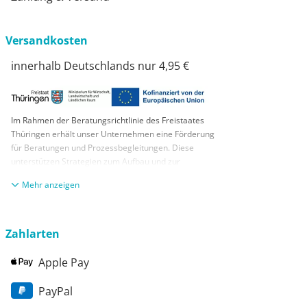
Versandkosten
innerhalb Deutschlands nur 4,95 €
Im Rahmen der Beratungsrichtlinie des Freistaates
Thüringen erhält unser Unternehmen eine Förderung
für Beratungen und Prozessbegleitungen. Diese
unterstützen Strategien zum Aufbau und zur
nachhaltigen positiven Entwicklung und Sicherung von
anzeigen
KMUs. Die daraus resultierenden Ergebnisse und
Handlungsempfehlungen werden in einem
Beratungsbericht festgehalten. Die Förderung erfolgt
aus Mitteln des Europäischen Sozialfonds Plus und
Zahlarten
aus Mitteln des Freistaats Thüringen
Apple Pay
PayPal